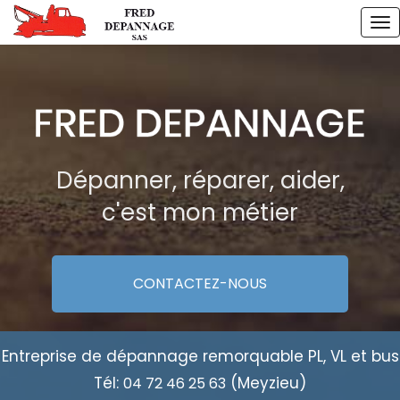
Aller
To
au
na
contenu
principal
Dépanner, réparer, aider,
c'est mon métier
CONTACTEZ-
NOUS
Entreprise de dépannage remorquable PL, VL et bus
Tél:
(Meyzieu)
04 72 46 25 63