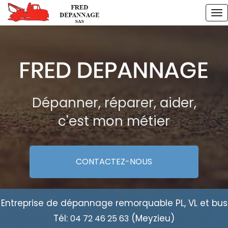
Aller
To
au
na
contenu
principal
Dépanner, réparer, aider,
c'est mon métier
CONTACTEZ-
NOUS
Entreprise de dépannage remorquable PL, VL et bus
Tél:
(Meyzieu)
04 72 46 25 63