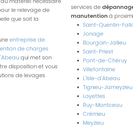
du matériel nécessaire
services de
dépannage
 pour le relevage de
manutention
à proximi
elle que soit la
Saint-Quentin-Fall
Jonage
 une
entreprise de
Bourgoin-Jallieu
ention de charges
Saint-Priest
-d'Abeau
qui met son
Pont-de-Chéruy
tre disposition et vous
Villefontaine
utions de levages
L'Isle-d'Abeau
Tignieu-Jameyzieu
Loyettes
Ruy-Montceau
Crémieu
Meyzieu