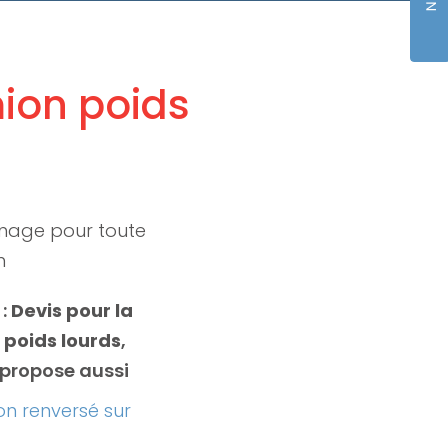
mion poids
nage pour toute
n
 :
Devis pour la
 poids lourds
,
propose aussi
n renversé sur