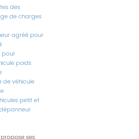
stes des
age de charges
neur agréé pour
d
e pour
icule poids
e
 de véhicule
le
cules petit et
 dépanneur
 propose ses