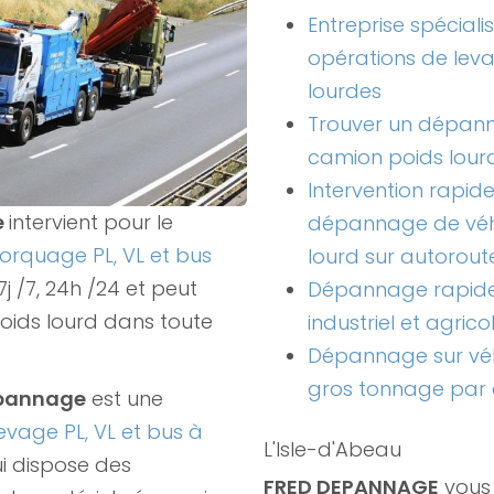
Entreprise spéciali
opérations de lev
lourdes
Trouver un dépan
camion poids lour
Intervention rapid
e
intervient pour le
dépannage de véh
rquage PL, VL et bus
lourd sur autorout
7j /7, 24h /24 et peut
Dépannage rapide
poids lourd dans toute
industriel et agrico
Dépannage sur véhi
gros tonnage par
epannage
est une
evage PL, VL et bus à
L'Isle-d'Abeau
i dispose des
FRED DEPANNAGE
vous