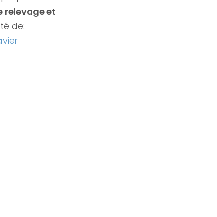
 relevage et
té de:
avier