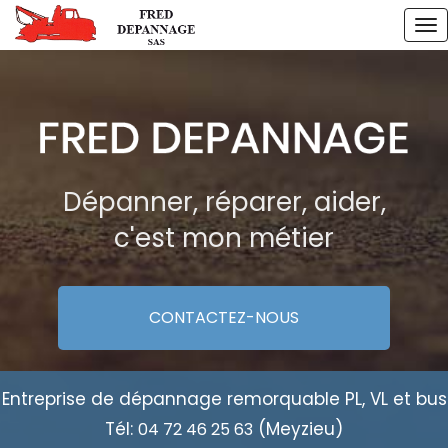
Aller
To
au
na
contenu
principal
Dépanner, réparer, aider,
c'est mon métier
CONTACTEZ-
NOUS
Entreprise de dépannage remorquable PL, VL et bus
Tél:
(Meyzieu)
04 72 46 25 63