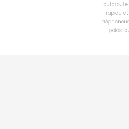
autoroute 
rapide et
dépanneur 
poids lo