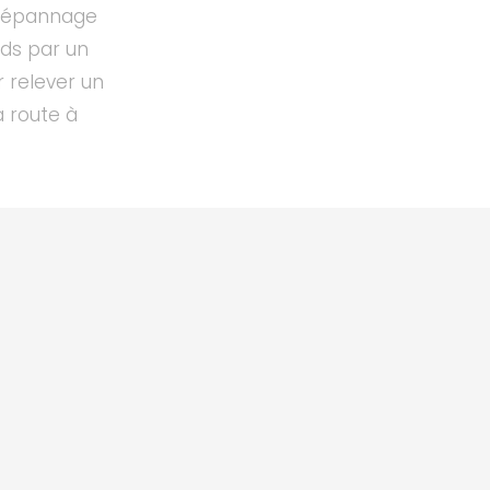
épannage
rds par un
r relever un
a route à