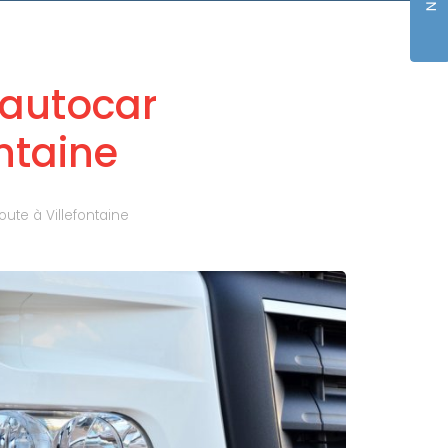
'autocar
ontaine
ute à Villefontaine