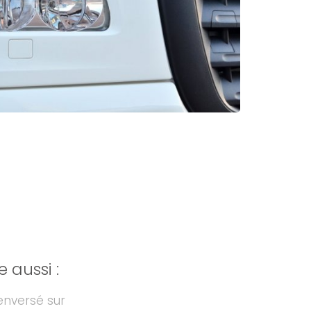
aussi :
enversé sur