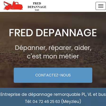
Aller
To
au
na
contenu
principal
Dépanner, réparer, aider,
c'est mon métier
CONTACTEZ-
NOUS
Entreprise de dépannage remorquable PL, VL et bus
Tél:
(Meyzieu)
04 72 46 25 63