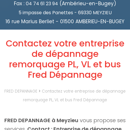
Fax :
(Ambérieu-en-Bugey)
04 74 61 23 94
5 impasse des Panettes - 69330 MEYZIEU
16 rue Marius Berliet - 01500 AMBERIEU-EN-BUGEY
Contactez votre entreprise
de dépannage
remorquage PL, VL et bus
Fred Dépannage
FRED DEPANNAGE
>
Contactez votre entreprise de dépannage
remorquage PL, VL et bus Fred Dépannage
FRED DEPANNAGE à Meyzieu
vous propose ses
services.
Contact : Entreprise de dépannage