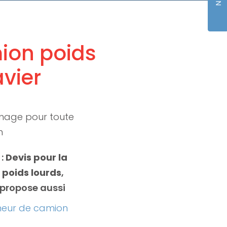
mion poids
vier
nage pour toute
n
 :
Devis pour la
 poids lourds
,
propose aussi
neur de camion