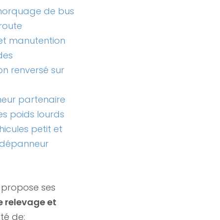
morquage de bus
route
 et manutention
des
n renversé sur
eur partenaire
es poids lourds
cules petit et
 dépanneur
 propose ses
 relevage et
té de: