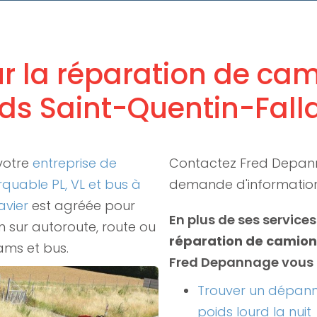
r la réparation de ca
rds Saint-Quentin-Falla
votre
entreprise de
Contactez Fred Depan
uable PL, VL et bus à
demande d'informatio
avier
est agréée pour
En plus de ses services
en sur autoroute, route ou
réparation de camion
rams et bus.
Fred Depannage vous 
Trouver un dépan
poids lourd la nuit