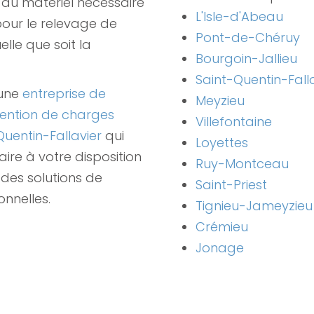
du matériel nécessaire
L'Isle-d'Abeau
 pour le relevage de
Pont-de-Chéruy
elle que soit la
Bourgoin-Jallieu
Saint-Quentin-Fall
 une
entreprise de
Meyzieu
ention de charges
Villefontaine
Quentin-Fallavier
qui
Loyettes
ire à votre disposition
Ruy-Montceau
des solutions de
Saint-Priest
onnelles.
Tignieu-Jameyzieu
Crémieu
Jonage