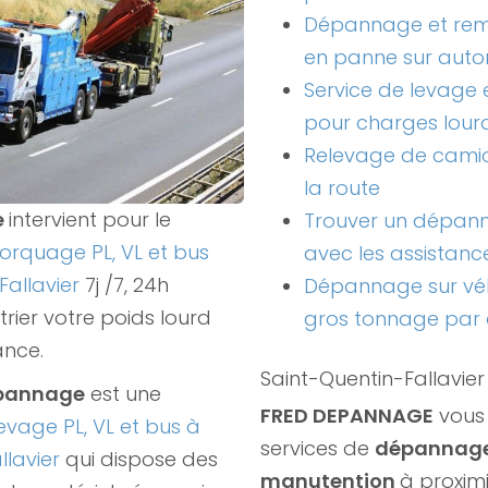
Dépannage et re
en panne sur auto
Service de levage
pour charges lour
Relevage de camio
la route
e
intervient pour le
Trouver un dépann
rquage PL, VL et bus
avec les assistanc
Fallavier
7j /7, 24h
Dépannage sur véhi
rier votre poids lourd
gros tonnage par
ance.
Saint-Quentin-Fallavier
epannage
est une
FRED DEPANNAGE
vous
evage PL, VL et bus à
services de
dépannage
llavier
qui dispose des
manutention
à proximi