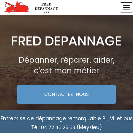
Aller
To
au
na
contenu
principal
Dépanner, réparer, aider,
c'est mon métier
CONTACTEZ-
NOUS
Entreprise de dépannage remorquable PL, VL et bus
Tél:
(Meyzieu)
04 72 46 25 63