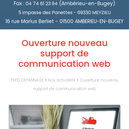
Fax :
(Ambérieu-en-Bugey)
04 74 61 23 94
5 impasse des Panettes - 69330 MEYZIEU
16 rue Marius Berliet - 01500 AMBERIEU-EN-BUGEY
Ouverture nouveau
support de
communication web
FRED DEPANNAGE
>
Nos actualités
>
Ouverture nouveau
support de communication web