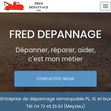
Aller
To
au
na
contenu
principal
Dépanner, réparer, aider,
c'est mon métier
CONTACTEZ-
NOUS
Entreprise de dépannage remorquable PL, VL et bus
Tél:
(Meyzieu)
04 72 46 25 63