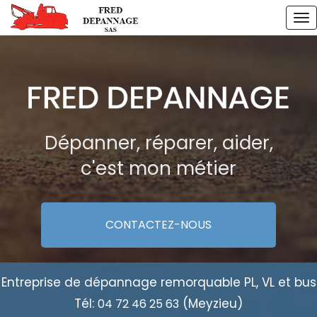
Aller
To
au
na
contenu
principal
Dépanner, réparer, aider,
c'est mon métier
CONTACTEZ-
NOUS
Entreprise de dépannage remorquable PL, VL et bus
Tél:
(Meyzieu)
04 72 46 25 63