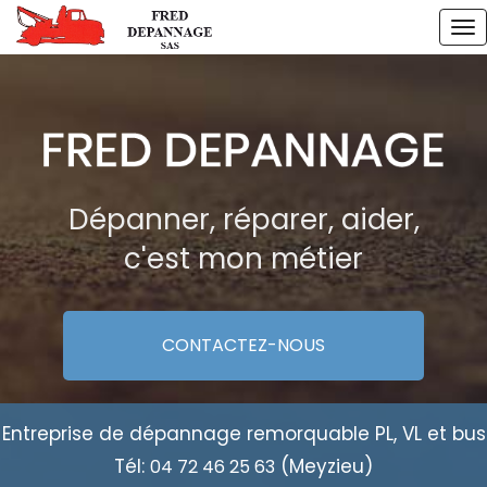
Aller
To
au
na
contenu
principal
Dépanner, réparer, aider,
c'est mon métier
CONTACTEZ-
NOUS
Entreprise de dépannage remorquable PL, VL et bus
Tél:
(Meyzieu)
04 72 46 25 63