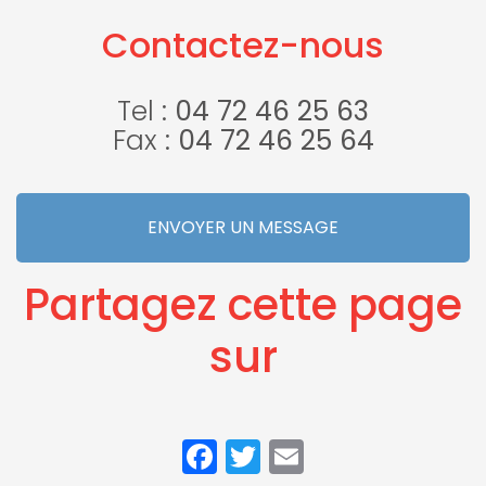
de charges à
une rivière à
Villefontaine
Lyon
Contactez-nous
Tel :
04 72 46 25 63
Fax :
04 72 46 25 64
ENVOYER UN MESSAGE
Partagez cette page
sur
Facebook
Twitter
Email