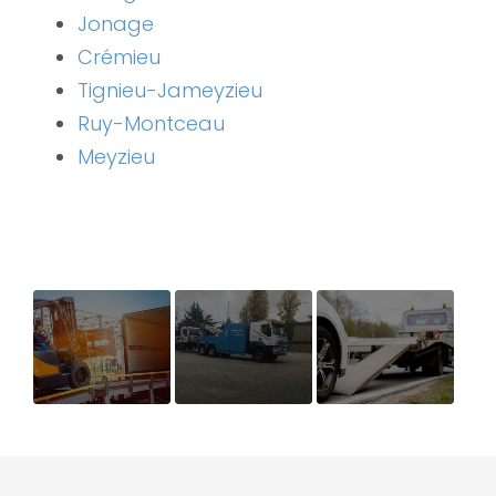
Jonage
Crémieu
Tignieu-Jameyzieu
Ruy-Montceau
Meyzieu
Solutions de
Dépannage
Relevage de
levage
sur parking
véhicule
professionnelles
tombé dans