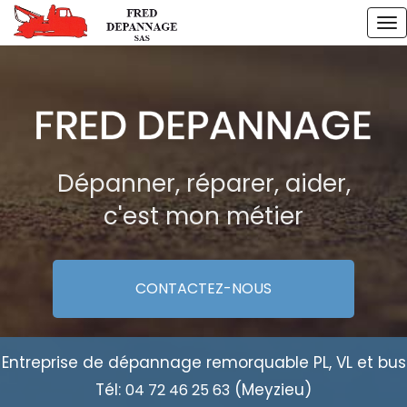
Aller
To
au
na
contenu
principal
Dépanner, réparer, aider,
c'est mon métier
CONTACTEZ-
NOUS
Entreprise de dépannage remorquable PL, VL et bus
Tél:
(Meyzieu)
04 72 46 25 63