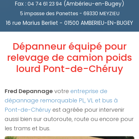
Fax :
(Ambérieu-en-Bugey)
04 74 61 23 94
5 impasse des Panettes - 69330 MEYZIEU
16 rue Marius Berliet - 01500 AMBERIEU-EN-BUGEY
Dépanneur équipé pour
relevage de camion poids
lourd Pont-de-Chéruy
Fred Depannage
votre
entreprise de
dépannage remorquable PL, VL et bus à
Pont-de-Chéruy
est agréée pour intervenir
aussi bien sur autoroute, route ou encore pour
les trams et bus.