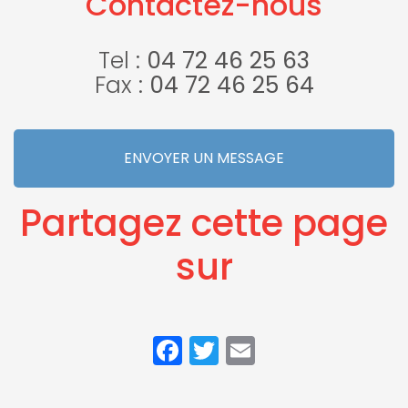
Contactez-nous
agrée à
relevage à
Crémieu
Pont-de-
Chéruy
Tel :
04 72 46 25 63
Fax :
04 72 46 25 64
ENVOYER UN MESSAGE
Partagez cette page
sur
Facebook
Twitter
Email