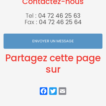
Contactez-nous
Villefontaine
voitures à
Lyon
Tel :
04 72 46 25 63
Fax :
04 72 46 25 64
ENVOYER UN MESSAGE
Partagez cette page
sur
Facebook
Twitter
Email