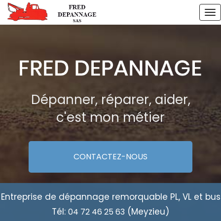
Aller
To
au
na
contenu
principal
Dépanner, réparer, aider,
c'est mon métier
CONTACTEZ-
NOUS
Entreprise de dépannage remorquable PL, VL et bus
Tél:
(Meyzieu)
04 72 46 25 63