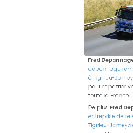
Fred Depannag
dépannage remo
à Tignieu-Jamey
peut rapatrier v
toute la France.
De plus,
Fred D
entreprise de rel
Tignieu-Jameyz