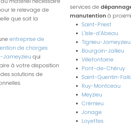
du matériel nécessaire
services de
dépannage
 pour le relevage de
manutention
à proximi
elle que soit la
Saint-Priest
L'Isle-d'Abeau
 une
entreprise de
Tignieu-Jameyzieu
ention de charges
Bourgoin-Jallieu
eu-Jameyzieu
qui
Villefontaine
ire à votre disposition
Pont-de-Chéruy
des solutions de
Saint-Quentin-Fall
onnelles.
Ruy-Montceau
Meyzieu
Crémieu
Jonage
Loyettes