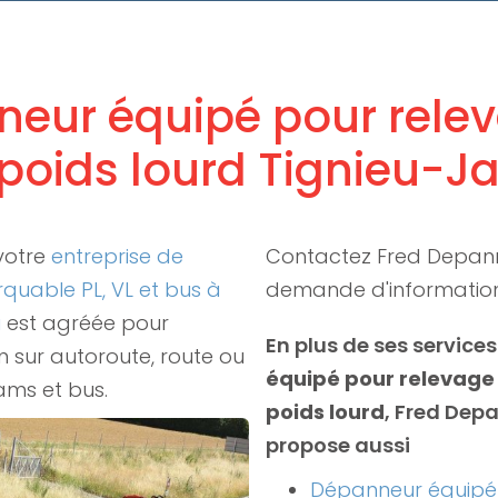
eur équipé pour rele
poids lourd Tignieu-J
votre
entreprise de
Contactez Fred Depan
uable PL, VL et bus à
demande d'informatio
u
est agréée pour
En plus de ses services
en sur autoroute, route ou
équipé pour relevage
rams et bus.
poids lourd
, Fred Dep
propose aussi
Dépanneur équipé 