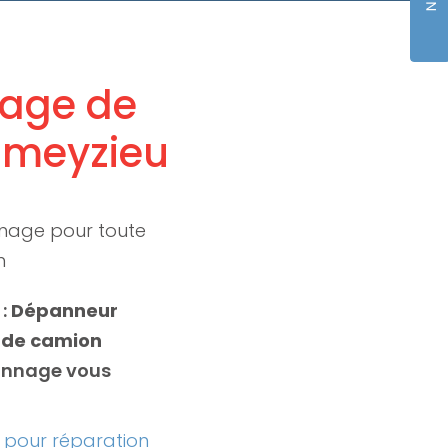
vage de
ameyzieu
nage pour toute
n
 :
Dépanneur
 de camion
annage vous
pour réparation