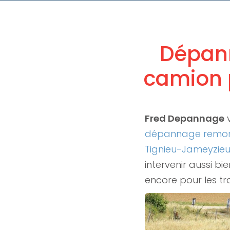
Dépann
camion 
Fred Depannage
dépannage remorq
Tignieu-Jameyzie
intervenir aussi bi
encore pour les t