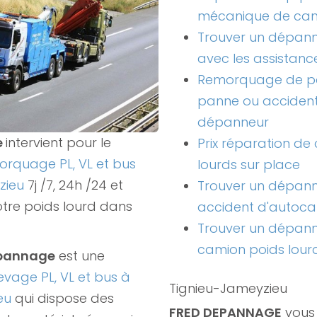
mécanique de cam
Trouver un dépann
avec les assistanc
Remorquage de po
panne ou acciden
dépanneur
e
intervient pour le
Prix réparation de
rquage PL, VL et bus
lourds sur place
zieu
7j /7, 24h /24 et
Trouver un dépan
otre poids lourd dans
accident d'autoca
Trouver un dépan
camion poids lour
epannage
est une
evage PL, VL et bus à
Tignieu-Jameyzieu
ieu
qui dispose des
FRED DEPANNAGE
vous