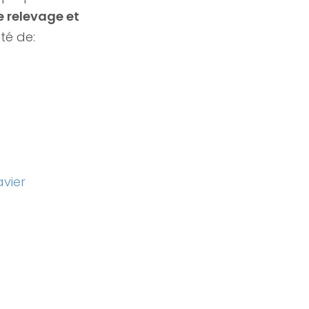
 relevage et
té de:
avier