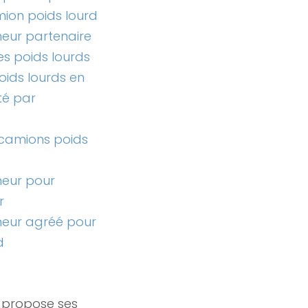
ion poids lourd
eur partenaire
es poids lourds
ids lourds en
té par
 camions poids
neur pour
r
neur agréé pour
d
 propose ses