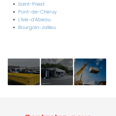
Saint-Priest
Pont-de-Chéruy
L'Isle-d'Abeau
Bourgoin-Jallieu
Contereur de
Relevage
Spécialiste
40ène -
camion
des
Sécurisation
accidenté et
opérations
des
nettoyage
de levage de
interventions
autoroute
véhicules à