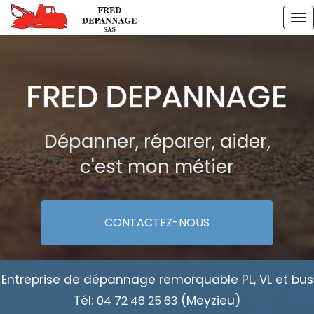
Aller
To
au
na
contenu
principal
Dépanner, réparer, aider,
c'est mon métier
CONTACTEZ-
NOUS
Entreprise de dépannage remorquable PL, VL et bus
Tél:
(Meyzieu)
04 72 46 25 63