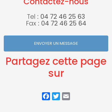
Contactez-nous
sur véhicules
Loyettes
électriques
et hybrides
Tel :
04 72 46 25 63
Fax :
04 72 46 25 64
ENVOYER UN MESSAGE
Partagez cette page
sur
Facebook
Twitter
Email