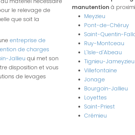
du matériel nécessaire
manutention
à proximi
 pour le relevage de
Meyzieu
elle que soit la
Pont-de-Chéruy
Saint-Quentin-Fall
 une
entreprise de
Ruy-Montceau
ention de charges
L'Isle-d'Abeau
in-Jallieu
qui met son
Tignieu-Jameyzieu
tre disposition et vous
Villefontaine
utions de levages
Jonage
Bourgoin-Jallieu
Loyettes
Saint-Priest
Crémieu