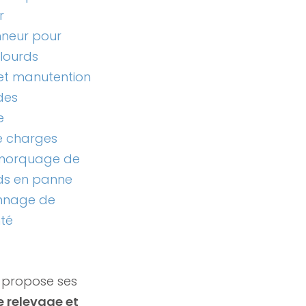
r
nneur pour
lourds
 et manutention
des
e
e charges
emorquage de
ds en panne
nnage de
té
 propose ses
 relevage et