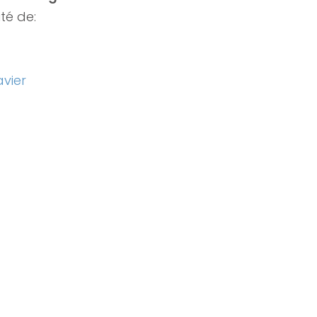
té de:
avier