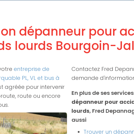
tion dépanneur pour ac
ds lourds Bourgoin-Jal
votre
entreprise de
Contactez Fred Depan
uable PL, VL et bus à
demande d'informatio
t agréée pour intervenir
En plus de ses services
oroute, route ou encore
dépanneur pour accid
bus.
lourds
, Fred Depanna
aussi
Trouver un dépan