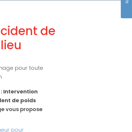
cident de
lieu
nage pour toute
n
 :
Intervention
ent de poids
ge vous propose
neur pour