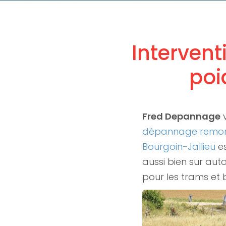
Interven
poi
Fred Depannage
dépannage remorq
Bourgoin-Jallieu
es
aussi bien sur aut
pour les trams et 