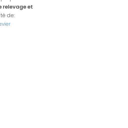
 relevage et
té de:
avier