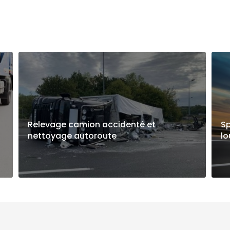
Relevage camion accidenté et
Sp
nettoyage autoroute
l