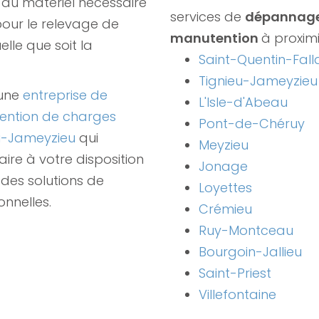
du matériel nécessaire
services de
dépannage
 pour le relevage de
manutention
à proximi
elle que soit la
Saint-Quentin-Fall
Tignieu-Jameyzieu
 une
entreprise de
L'Isle-d'Abeau
ention de charges
Pont-de-Chéruy
eu-Jameyzieu
qui
Meyzieu
ire à votre disposition
Jonage
des solutions de
Loyettes
onnelles.
Crémieu
Ruy-Montceau
Bourgoin-Jallieu
Saint-Priest
Villefontaine