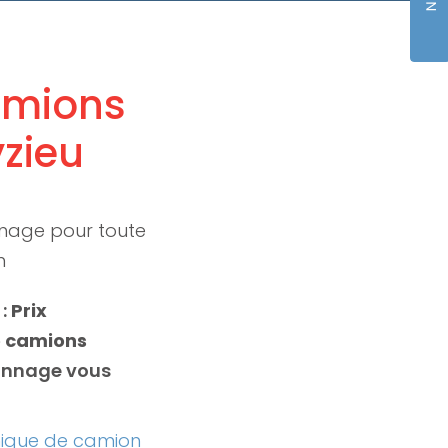
amions
zieu
nage pour toute
n
 :
Prix
 camions
annage vous
ique de camion