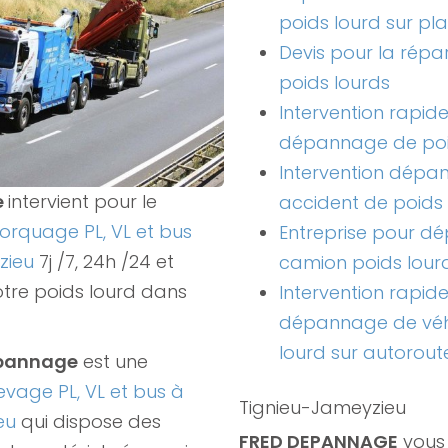
poids lourd sur pl
Devis pour la rép
poids lourds
Intervention rapid
dépannage de poi
Intervention dépa
e
intervient pour le
accident de poids 
rquage PL, VL et bus
Entreprise pour 
zieu
7j /7, 24h /24 et
camion poids lour
otre poids lourd dans
Intervention rapid
dépannage de véh
lourd sur autorout
epannage
est une
evage PL, VL et bus à
Tignieu-Jameyzieu
ieu
qui dispose des
FRED DEPANNAGE
vous