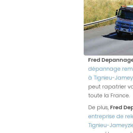
Fred Depannag
dépannage remo
à Tignieu-Jamey
peut rapatrier v
toute la France.
De plus,
Fred D
entreprise de rel
Tignieu-Jameyz