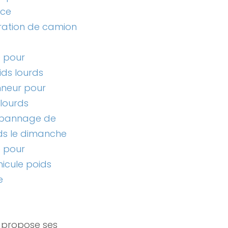
ace
aration de camion
e pour
ds lourds
nneur pour
lourds
dépannage de
ds le dimanche
e pour
icule poids
e
 propose ses