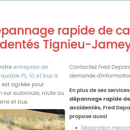
dépannage rapide de c
identés Tignieu-Jamey
votre
entreprise de
Contactez Fred Depan
uable PL, VL et bus à
demande d'informatio
u
est agréée pour
En plus de ses services
en sur autoroute, route ou
dépannage rapide de
rams et bus.
accidentés
, Fred Dep
propose aussi
Réparation mécan