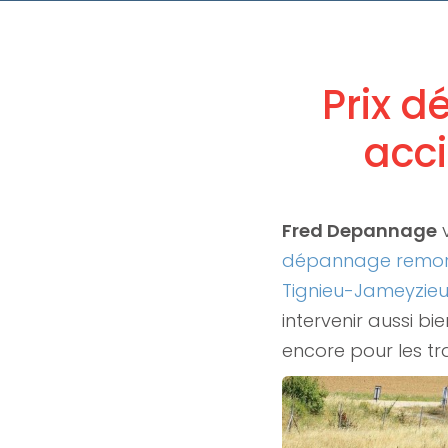
Prix 
acc
Fred Depannage
dépannage remorq
Tignieu-Jameyzie
intervenir aussi bi
encore pour les t