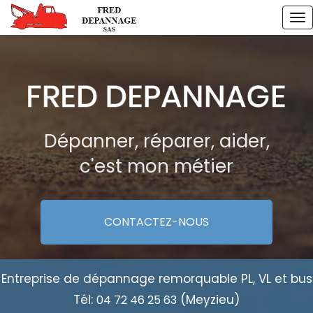
Aller
To
au
na
contenu
principal
Dépanner, réparer, aider,
c'est mon métier
CONTACTEZ-
NOUS
Entreprise de dépannage remorquable PL, VL et bus
Tél:
(Meyzieu)
04 72 46 25 63